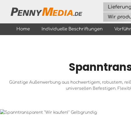
um Hauptinhalt springen
Zur Hauptnavigation springen
Lieferun
Wir prod
Home
Individuelle Beschriftungen
Vorfüh
Spanntrans
Günstige Außenwerbung aus hochwertigem, robustem, rei
universellen Befestigen. Flexi
Bildergalerie überspringen