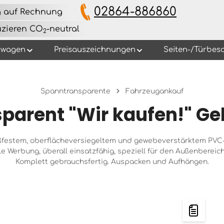
02864-886860
g auf Rechnung
uzieren CO
-neutral
2
rwagen
Preisauszeichnungen
Seiten-/Türbesc
Spanntransparente
Fahrzeugankauf
parent "Wir kaufen!" Ge
ßfestem, oberflächeversiegeltem und gewebeverstärktem PVC
ble Werbung, überall einsatzfähig, speziell für den Außenbereic
Komplett gebrauchsfertig. Auspacken und Aufhängen.