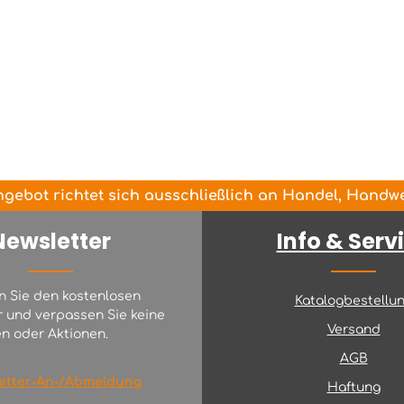
gebot richtet sich ausschließlich an Handel, Handwer
Newsletter
Info & Serv
n Sie den kostenlosen
Katalogbestellu
r und verpassen Sie keine
Versand
n oder Aktionen.
AGB
etter-An-/Abmeldung
Haftung