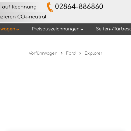
02864-886860
g auf Rechnung
uzieren CO
-neutral
2
rwagen
Preisauszeichnungen
Seiten-/Türbes
Vorführwagen
Ford
Explorer