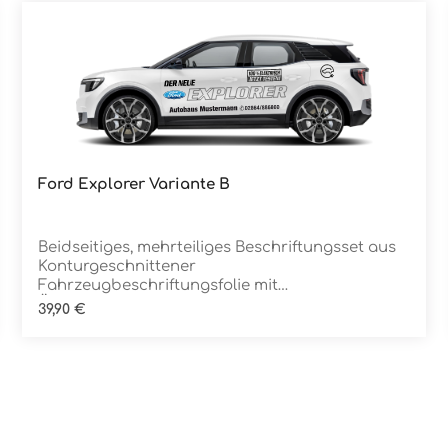
Ford Explorer Variante B
Details
Beidseitiges, mehrteiliges Beschriftungsset aus
Konturgeschnittener
Fahrzeugbeschriftungsfolie mit
ÜbertragungstapeDie Folie ist Rückstandsfrei
Regulärer Preis:
39,90 €
entfernbar