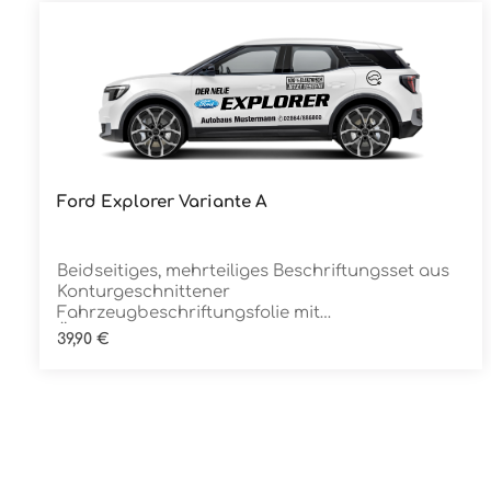
Ford Explorer Variante A
Details
Beidseitiges, mehrteiliges Beschriftungsset aus
Konturgeschnittener
Fahrzeugbeschriftungsfolie mit
ÜbertragungstapeDie Folie ist Rückstandsfrei
Regulärer Preis:
39,90 €
entfernbar