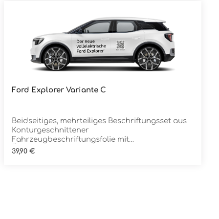
Ford Explorer Variante C
Details
Beidseitiges, mehrteiliges Beschriftungsset aus
Konturgeschnittener
Fahrzeugbeschriftungsfolie mit
ÜbertragungstapeDie Folie ist Rückstandsfrei
Regulärer Preis:
39,90 €
entfernbar