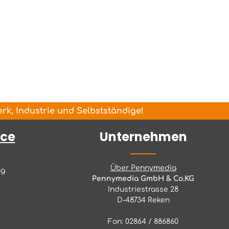
k, Industrie und Selbstständige!
ice
Unternehmen
Über Pennymedia
ng
Pennymedia GmbH & Co.KG
Industriestrasse 28
D-48734 Reken
Fon: 02864 / 886860