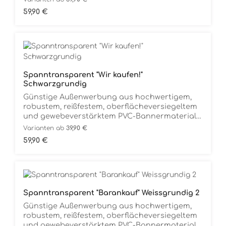
(längsseitig) zum universellen Befestigen.
Regulärer Preis:
59,90 €
Flexible Werbung, überall einsatzfähig, speziell
für den Außenbereich, absolut
Witterungsbeständig.Komplett
gebrauchsfertig. Auspacken und Aufhängen.
Spanntransparent "Wir kaufen!"
Schwarzgrundig
Günstige Außenwerbung aus hochwertigem,
robustem, reißfestem, oberflächeversiegeltem
und gewebeverstärktem PVC-Bannermaterial
(680g/m2), komplett mit Messingösen zum
Varianten ab
39,90 €
universellen Befestigen. Flexible Werbung,
Regulärer Preis:
59,90 €
überall einsatzfähig, speziell für den
Außenbereich, absolut
Witterungsbeständig.Komplett
gebrauchsfertig. Auspacken und Aufhängen.
Spanntransparent "Barankauf" Weissgrundig 2
Günstige Außenwerbung aus hochwertigem,
robustem, reißfestem, oberflächeversiegeltem
und gewebeverstärktem PVC-Bannermaterial