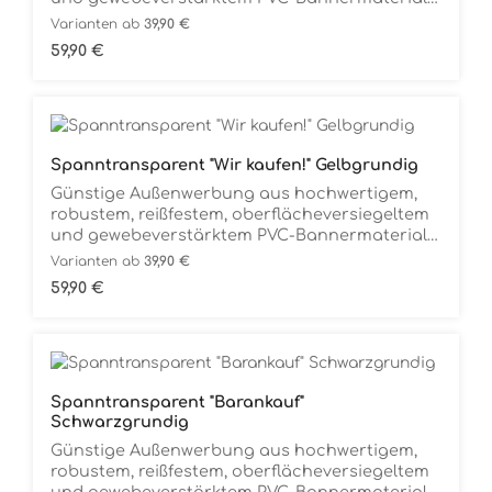
(680g/m2), komplett mit Messingösen
Varianten ab
39,90 €
(längsseitig) zum universellen Befestigen.
Regulärer Preis:
59,90 €
Flexible Werbung, überall einsatzfähig, speziell
für den Außenbereich, absolut
Witterungsbeständig.Komplett
gebrauchsfertig. Auspacken und Aufhängen.
Spanntransparent "Wir kaufen!" Gelbgrundig
Günstige Außenwerbung aus hochwertigem,
robustem, reißfestem, oberflächeversiegeltem
und gewebeverstärktem PVC-Bannermaterial
(680g/m2), komplett mit Messingösen zum
Varianten ab
39,90 €
universellen Befestigen. Flexible Werbung,
Regulärer Preis:
59,90 €
überall einsatzfähig, speziell für den
Außenbereich, absolut
Witterungsbeständig.Komplett
gebrauchsfertig. Auspacken und Aufhängen.
Spanntransparent "Barankauf"
Schwarzgrundig
Günstige Außenwerbung aus hochwertigem,
robustem, reißfestem, oberflächeversiegeltem