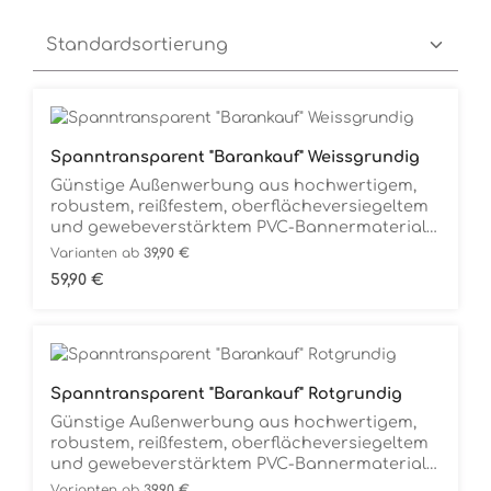
Spanntransparent "Barankauf" Weissgrundig
Günstige Außenwerbung aus hochwertigem,
robustem, reißfestem, oberflächeversiegeltem
und gewebeverstärktem PVC-Bannermaterial
(680g/m2), komplett mit Messingösen
Varianten ab
39,90 €
(längsseitig) zum universellen Befestigen.
Regulärer Preis:
59,90 €
Flexible Werbung, überall einsatzfähig, speziell
für den Außenbereich, absolut
Witterungsbeständig.Komplett
gebrauchsfertig. Auspacken und Aufhängen.
Spanntransparent "Barankauf" Rotgrundig
Günstige Außenwerbung aus hochwertigem,
robustem, reißfestem, oberflächeversiegeltem
und gewebeverstärktem PVC-Bannermaterial
(680g/m2), komplett mit Messingösen
Varianten ab
39,90 €