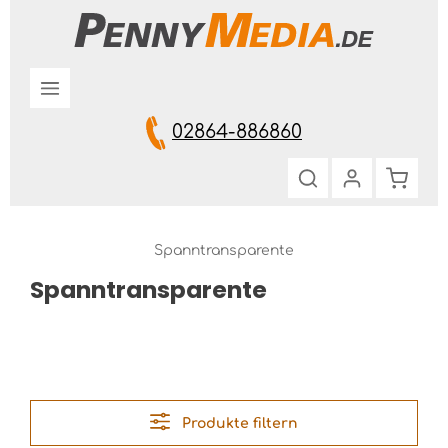
Zum Hauptinhalt springen
02864-886860
Warenk
Spanntransparente
Spanntransparente
Produkte filtern