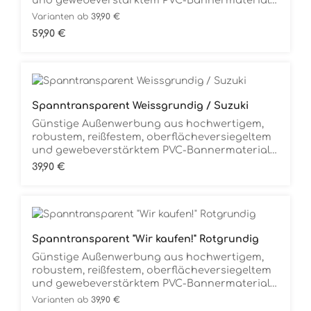
und gewebeverstärktem PVC-Bannermaterial
(680g/m2), komplett mit Messingösen
Varianten ab
39,90 €
(längsseitig) zum universellen Befestigen.
Regulärer Preis:
59,90 €
Flexible Werbung, überall einsatzfähig, speziell
für den Außenbereich, absolut
Witterungsbeständig.Komplett
gebrauchsfertig. Auspacken und Aufhängen.
Spanntransparent Weissgrundig / Suzuki
Günstige Außenwerbung aus hochwertigem,
robustem, reißfestem, oberflächeversiegeltem
und gewebeverstärktem PVC-Bannermaterial
(680g/m2), komplett mit Messingösen
Regulärer Preis:
39,90 €
(längsseitig) zum universellen Befestigen.
Flexible Werbung, überall einsatzfähig, speziell
für den Außenbereich, absolut
Witterungsbeständig.Komplett
gebrauchsfertig. Auspacken und Aufhängen.
Spanntransparent "Wir kaufen!" Rotgrundig
Günstige Außenwerbung aus hochwertigem,
robustem, reißfestem, oberflächeversiegeltem
und gewebeverstärktem PVC-Bannermaterial
(680g/m2), komplett mit Messingösen zum
Varianten ab
39,90 €
universellen Befestigen. Flexible Werbung,