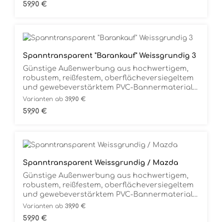
Regulärer Preis:
59,90 €
überall einsatzfähig, speziell für den
Außenbereich, absolut
Witterungsbeständig.Komplett
gebrauchsfertig. Auspacken und Aufhängen.
Spanntransparent "Barankauf" Weissgrundig 3
Günstige Außenwerbung aus hochwertigem,
robustem, reißfestem, oberflächeversiegeltem
und gewebeverstärktem PVC-Bannermaterial
(680g/m2), komplett mit Messingösen
Varianten ab
39,90 €
(längsseitig) zum universellen Befestigen.
Regulärer Preis:
59,90 €
Flexible Werbung, überall einsatzfähig, speziell
für den Außenbereich, absolut
Witterungsbeständig.Komplett
gebrauchsfertig. Auspacken und Aufhängen.
Spanntransparent Weissgrundig / Mazda
Günstige Außenwerbung aus hochwertigem,
robustem, reißfestem, oberflächeversiegeltem
und gewebeverstärktem PVC-Bannermaterial
(680g/m2), komplett mit Messingösen
Varianten ab
39,90 €
(längsseitig) zum universellen Befestigen.
Regulärer Preis:
59,90 €