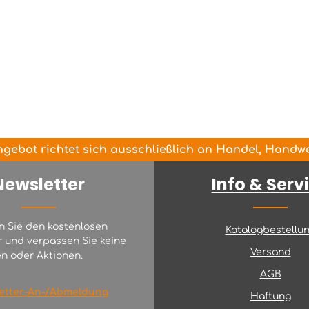
gebot richtet sich ausschließlich an Handel, Handwer
Newsletter
Info & Serv
n Sie den kostenlosen
Katalogbestellu
r und verpassen Sie keine
Versand
n oder Aktionen.
AGB
etter-An-/Abmeldung
Haftung