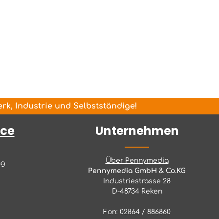
k, Industrie und Selbstständige!
ice
Unternehmen
Über Pennymedia
ng
Pennymedia GmbH & Co.KG
Industriestrasse 28
D-48734 Reken
Fon: 02864 / 886860