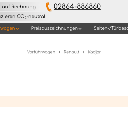
02864-886860
g auf Rechnung
uzieren CO
-neutral
2
rwagen
Preisauszeichnungen
Seiten-/Türbes
Vorführwagen
Renault
Kadjar