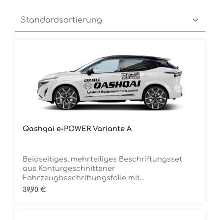
Qashqai e-POWER Variante A
Beidseitiges, mehrteiliges Beschriftungsset
aus Konturgeschnittener
Fahrzeugbeschriftungsfolie mit
ÜbertragungstapeDie Folie ist Rückstandsfrei
Regulärer Preis:
39,90 €
entfernbar