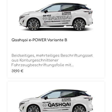
Qashqai e-POWER Variante B
Beidseitiges, mehrteiliges Beschriftungsset
aus Konturgeschnittener
Fahrzeugbeschriftungsfolie mit
ÜbertragungstapeDie Folie ist Rückstandsfrei
Regulärer Preis:
39,90 €
entfernbar