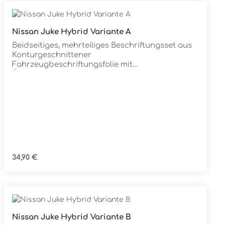
Nissan Juke Hybrid Variante A
Details
Beidseitiges, mehrteiliges Beschriftungsset aus
Konturgeschnittener
Fahrzeugbeschriftungsfolie mit
ÜbertragungstapeDie Folie ist Rückstandsfrei
entfernbar
Regulärer Preis:
34,90 €
Nissan Juke Hybrid Variante B