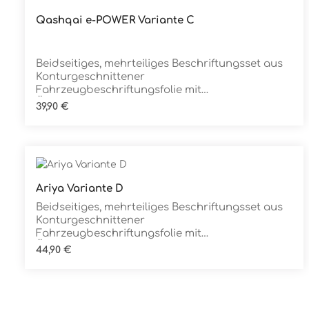
Qashqai e-POWER Variante C
Details
Beidseitiges, mehrteiliges Beschriftungsset aus
Konturgeschnittener
Fahrzeugbeschriftungsfolie mit
ÜbertragungstapeDie Folie ist Rückstandsfrei
Regulärer Preis:
39,90 €
entfernbar
Ariya Variante D
Details
Beidseitiges, mehrteiliges Beschriftungsset aus
Konturgeschnittener
Fahrzeugbeschriftungsfolie mit
ÜbertragungstapeDie Folie ist Rückstandsfrei
Regulärer Preis:
44,90 €
entfernbar