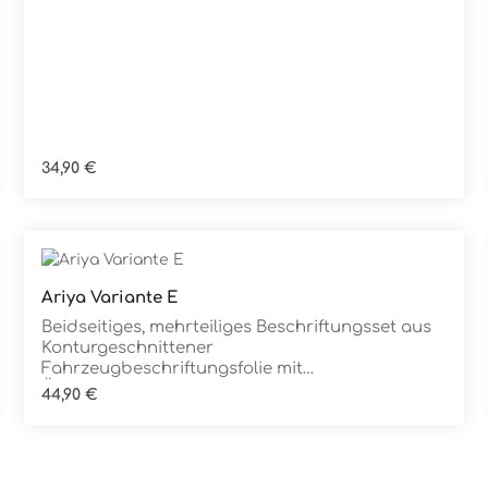
entfernbar
Regulärer Preis:
34,90 €
Ariya Variante E
Details
Beidseitiges, mehrteiliges Beschriftungsset aus
Konturgeschnittener
Fahrzeugbeschriftungsfolie mit
ÜbertragungstapeDie Folie ist Rückstandsfrei
Regulärer Preis:
44,90 €
entfernbar