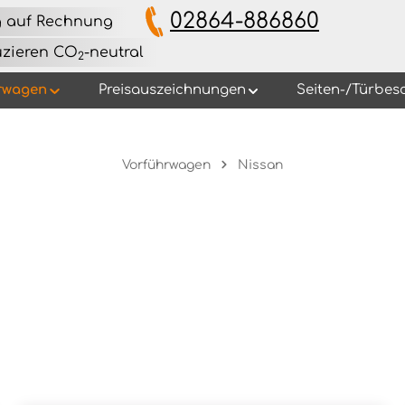
02864-886860
g auf Rechnung
uzieren CO
-neutral
2
rwagen
Preisauszeichnungen
Seiten-/Türbes
Vorführwagen
Nissan