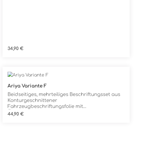
entfernbar
Regulärer Preis:
34,90 €
Ariya Variante F
Details
Beidseitiges, mehrteiliges Beschriftungsset aus
Konturgeschnittener
Fahrzeugbeschriftungsfolie mit
ÜbertragungstapeDie Folie ist Rückstandsfrei
Regulärer Preis:
44,90 €
entfernbar