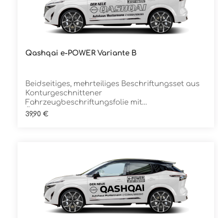
Qashqai e-POWER Variante B
Details
Beidseitiges, mehrteiliges Beschriftungsset aus
Konturgeschnittener
Fahrzeugbeschriftungsfolie mit
ÜbertragungstapeDie Folie ist Rückstandsfrei
Regulärer Preis:
39,90 €
entfernbar