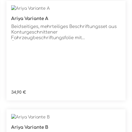
Ariya Variante A
Details
Beidseitiges, mehrteiliges Beschriftungsset aus
Konturgeschnittener
Fahrzeugbeschriftungsfolie mit
ÜbertragungstapeDie Folie ist Rückstandsfrei
entfernbar
Regulärer Preis:
34,90 €
Ariya Variante B