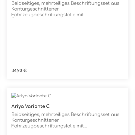
Details
Beidseitiges, mehrteiliges Beschriftungsset aus
Konturgeschnittener
Fahrzeugbeschriftungsfolie mit
ÜbertragungstapeDie Folie ist Rückstandsfrei
entfernbar
Regulärer Preis:
34,90 €
Ariya Variante C
Details
Beidseitiges, mehrteiliges Beschriftungsset aus
Konturgeschnittener
Fahrzeugbeschriftungsfolie mit
ÜbertragungstapeDie Folie ist Rückstandsfrei