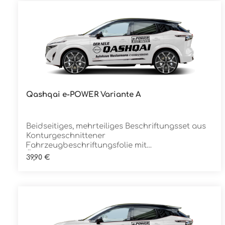
Qashqai e-POWER Variante A
Details
Beidseitiges, mehrteiliges Beschriftungsset aus
Konturgeschnittener
Fahrzeugbeschriftungsfolie mit
ÜbertragungstapeDie Folie ist Rückstandsfrei
Regulärer Preis:
39,90 €
entfernbar