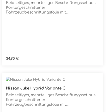
Details
Beidseitiges, mehrteiliges Beschriftungsset aus
Konturgeschnittener
Fahrzeugbeschriftungsfolie mit
ÜbertragungstapeDie Folie ist Rückstandsfrei
entfernbar
Regulärer Preis:
34,90 €
Nissan Juke Hybrid Variante C
Details
Beidseitiges, mehrteiliges Beschriftungsset aus
Konturgeschnittener
Fahrzeugbeschriftungsfolie mit
ÜbertragungstapeDie Folie ist Rückstandsfrei