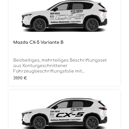
Mazda CX-5 Variante B
Beidseitiges, mehrteiliges Beschriftungsset
aus Konturgeschnittener
Fahrzeugbeschriftungsfolie mit
ÜbertragungstapeDie Folie ist Rückstandsfrei
Regulärer Preis:
39,90 €
entfernbar