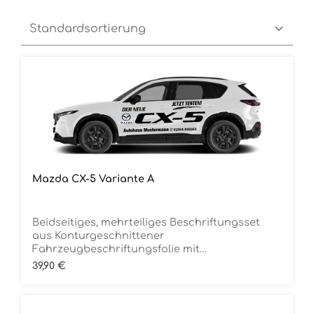
Mazda CX-5 Variante A
Beidseitiges, mehrteiliges Beschriftungsset
aus Konturgeschnittener
Fahrzeugbeschriftungsfolie mit
ÜbertragungstapeDie Folie ist Rückstandsfrei
Regulärer Preis:
39,90 €
entfernbar