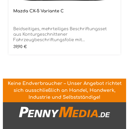
Mazda CX-5 Variante C
Beidseitiges, mehrteiliges Beschriftungsset
aus Konturgeschnittener
Fahrzeugbeschriftungsfolie mit
ÜbertragungstapeDie Folie ist Rückstandsfrei
Regulärer Preis:
39,90 €
entfernbar
Keine Endverbraucher – Unser Angebot richtet
sich ausschließlich an Handel, Handwerk,
Industrie und Selbstständige!