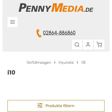
Zum Hauptinhalt springen
02864-886860
Warenk
Vorführwagen
Hyundai
i10
i10
Produkte filtern