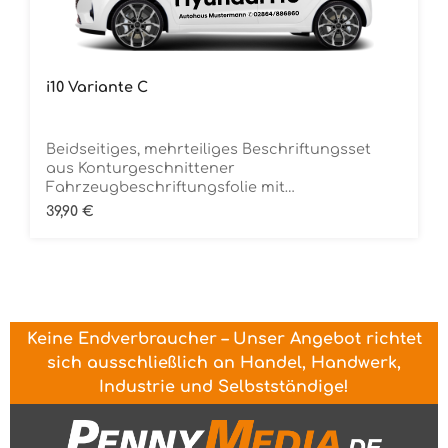
i10 Variante C
Beidseitiges, mehrteiliges Beschriftungsset
aus Konturgeschnittener
Fahrzeugbeschriftungsfolie mit
ÜbertragungstapeDie Folie ist Rückstandsfrei
Regulärer Preis:
39,90 €
entfernbar
Keine Endverbraucher – Unser Angebot richtet
sich ausschließlich an Handel, Handwerk,
Industrie und Selbstständige!