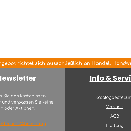
gebot richtet sich ausschließlich an Handel, Handwer
Newsletter
Info & Serv
n Sie den kostenlosen
Katalogbestellu
r und verpassen Sie keine
Versand
n oder Aktionen.
AGB
etter-An-/Abmeldung
Haftung