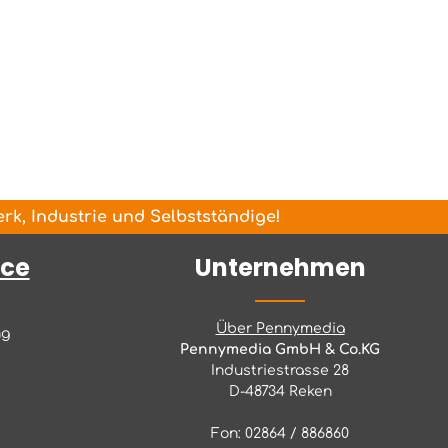
k, Industrie und Selbstständige!
ice
Unternehmen
Über Pennymedia
ng
Pennymedia GmbH & Co.KG
Industriestrasse 28
D-48734 Reken
Fon: 02864 / 886860