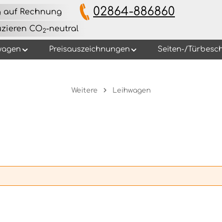
02864-886860
g auf Rechnung
uzieren CO
-neutral
2
wagen
Preisauszeichnungen
Seiten-/Türbesch
Weitere
Leihwagen