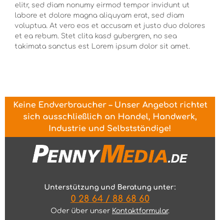
elitr, sed diam nonumy eirmod tempor invidunt ut
labore et dolore magna aliquyam erat, sed diam
voluptua. At vero eos et accusam et justo duo dolores
et ea rebum. Stet clita kasd gubergren, no sea
takimata sanctus est Lorem ipsum dolor sit amet.
Keine Endverbraucher – Unser Angebot richtet
sich ausschließlich an Handel, Handwerk,
Industrie und Selbstständige!
Unterstützung und Beratung unter:
0 28 64 / 88 68 60
Oder über unser
Kontaktformular
.