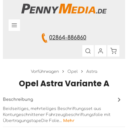
Zum Hauptinhalt springen
02864-886860
Warenk
Vorführwagen
Opel
Astra
Opel Astra Variante A
Beschreibung
Beidseitiges, mehrteiliges Beschriftungsset aus
Konturgeschnittener Fahrzeugbeschriftungsfolie mit
ÜbertragungstapeDie Folie…
Mehr