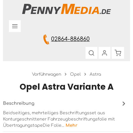
Zum Hauptinhalt springen
02864-886860
Warenk
Vorführwagen
Opel
Astra
Opel Astra Variante A
Beschreibung
Beidseitiges, mehrteiliges Beschriftungsset aus
Konturgeschnittener Fahrzeugbeschriftungsfolie mit
ÜbertragungstapeDie Folie…
Mehr