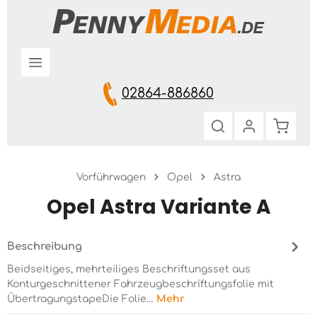
Zum Hauptinhalt springen
02864-886860
Warenk
Vorführwagen
Opel
Astra
Opel Astra Variante A
Beschreibung
Beidseitiges, mehrteiliges Beschriftungsset aus
Konturgeschnittener Fahrzeugbeschriftungsfolie mit
ÜbertragungstapeDie Folie…
Mehr