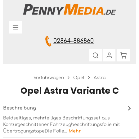
Zum Hauptinhalt springen
02864-886860
Warenk
Vorführwagen
Opel
Astra
Opel Astra Variante C
Beschreibung
Beidseitiges, mehrteiliges Beschriftungsset aus
Konturgeschnittener Fahrzeugbeschriftungsfolie mit
ÜbertragungstapeDie Folie…
Mehr