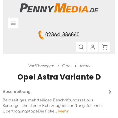
Zum Hauptinhalt springen
02864-886860
Warenk
Vorführwagen
Opel
Astra
Opel Astra Variante D
Beschreibung
Beidseitiges, mehrteiliges Beschriftungsset aus
Konturgeschnittener Fahrzeugbeschriftungsfolie mit
ÜbertragungstapeDie Folie…
Mehr