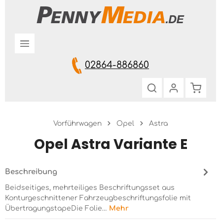
Zum Hauptinhalt springen
02864-886860
Warenk
Vorführwagen
Opel
Astra
Opel Astra Variante E
Beschreibung
Beidseitiges, mehrteiliges Beschriftungsset aus
Konturgeschnittener Fahrzeugbeschriftungsfolie mit
ÜbertragungstapeDie Folie…
Mehr