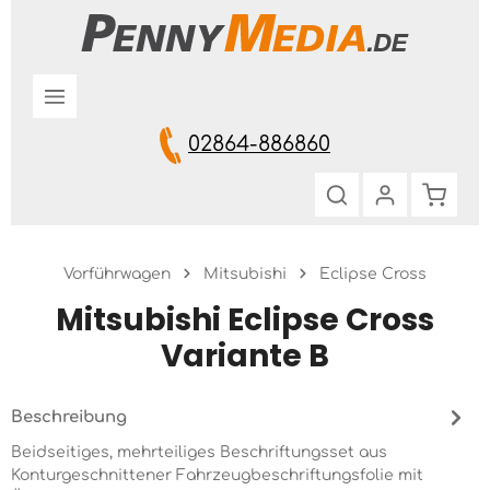
Zum Hauptinhalt springen
02864-886860
Warenk
Vorführwagen
Mitsubishi
Eclipse Cross
Mitsubishi Eclipse Cross
Variante B
Beschreibung
Beidseitiges, mehrteiliges Beschriftungsset aus
Konturgeschnittener Fahrzeugbeschriftungsfolie mit