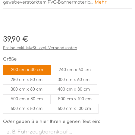
gewebeverstärktem PVC-Bannermateria…
Mehr
Bildergalerie überspringen
Regulärer Preis:
39,90 €
Preise exkl. MwSt. zzgl. Versandkosten
auswählen
Größe
200 cm x 40 cm
240 cm x 60 cm
280 cm x 80 cm
300 cm x 60 cm
300 cm x 80 cm
400 cm x 80 cm
500 cm x 80 cm
500 cm x 100 cm
600 cm x 80 cm
600 cm x 100 cm
Oder geben Sie hier Ihren eigenen Text ein: