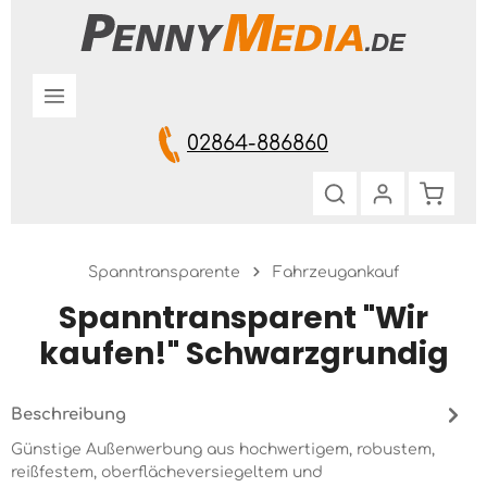
Zum Hauptinhalt springen
02864-886860
Warenk
Spanntransparente
Fahrzeugankauf
Spanntransparent "Wir
kaufen!" Schwarzgrundig
Beschreibung
Günstige Außenwerbung aus hochwertigem, robustem,
reißfestem, oberflächeversiegeltem und