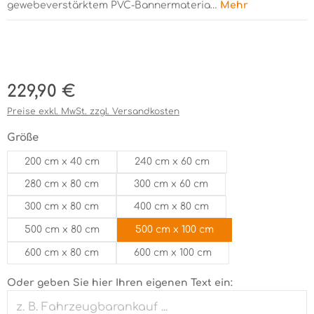
gewebeverstärktem PVC-Bannermateria…
Mehr
Bildergalerie überspringen
Regulärer Preis:
229,90 €
Preise exkl. MwSt. zzgl. Versandkosten
auswählen
Größe
200 cm x 40 cm
240 cm x 60 cm
280 cm x 80 cm
300 cm x 60 cm
300 cm x 80 cm
400 cm x 80 cm
500 cm x 80 cm
500 cm x 100 cm
600 cm x 80 cm
600 cm x 100 cm
Oder geben Sie hier Ihren eigenen Text ein: