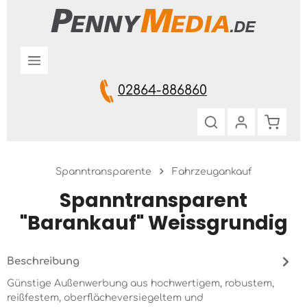
Zum Hauptinhalt springen
02864-886860
Warenk
Spanntransparente
Fahrzeugankauf
Spanntransparent
"Barankauf" Weissgrundig
Beschreibung
Günstige Außenwerbung aus hochwertigem, robustem,
reißfestem, oberflächeversiegeltem und