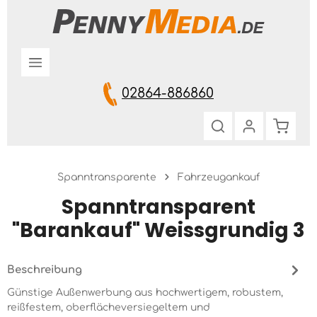
Zum Hauptinhalt springen
02864-886860
Warenk
Spanntransparente
Fahrzeugankauf
Spanntransparent
"Barankauf" Weissgrundig 3
Beschreibung
Günstige Außenwerbung aus hochwertigem, robustem,
reißfestem, oberflächeversiegeltem und