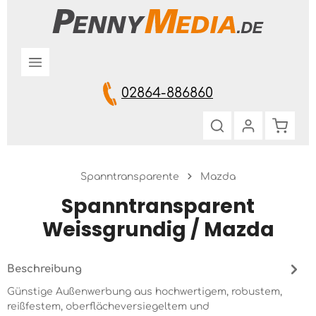
Zum Hauptinhalt springen
02864-886860
Warenk
Spanntransparente
Mazda
Spanntransparent
Weissgrundig / Mazda
Beschreibung
Günstige Außenwerbung aus hochwertigem, robustem,
reißfestem, oberflächeversiegeltem und