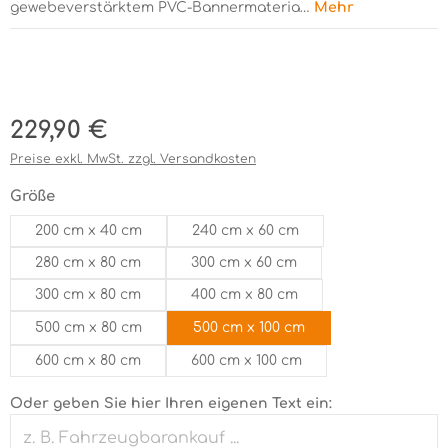
gewebeverstärktem PVC-Bannermateria…
Mehr
Bildergalerie überspringen
Regulärer Preis:
229,90 €
Preise exkl. MwSt. zzgl. Versandkosten
auswählen
Größe
200 cm x 40 cm
240 cm x 60 cm
280 cm x 80 cm
300 cm x 60 cm
300 cm x 80 cm
400 cm x 80 cm
500 cm x 80 cm
500 cm x 100 cm
600 cm x 80 cm
600 cm x 100 cm
Oder geben Sie hier Ihren eigenen Text ein: