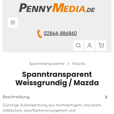
Zum Hauptinhalt springen
02864-886860
Warenk
Spanntransparente
Mazda
Spanntransparent
Weissgrundig / Mazda
Beschreibung
Günstige Außenwerbung aus hochwertigem, robustem,
reißfestem, oberflächeversiegeltem und