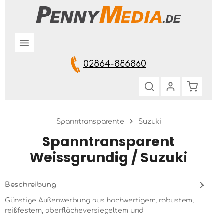
Zum Hauptinhalt springen
02864-886860
Warenk
Spanntransparente
Suzuki
Spanntransparent
Weissgrundig / Suzuki
Beschreibung
Günstige Außenwerbung aus hochwertigem, robustem,
reißfestem, oberflächeversiegeltem und