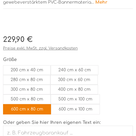
gewebeverstärktem PVC-Bannermateria…
Mehr
Bildergalerie überspringen
Regulärer Preis:
229,90 €
Preise exkl. MwSt. zzgl. Versandkosten
auswählen
Größe
200 cm x 40 cm
240 cm x 60 cm
280 cm x 80 cm
300 cm x 60 cm
300 cm x 80 cm
400 cm x 80 cm
500 cm x 80 cm
500 cm x 100 cm
600 cm x 80 cm
600 cm x 100 cm
Oder geben Sie hier Ihren eigenen Text ein: