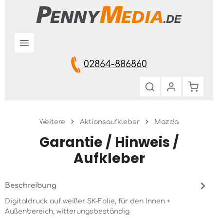
Zum Hauptinhalt springen
02864-886860
Warenk
Weitere
Aktionsaufkleber
Mazda
Garantie / Hinweis /
Aufkleber
Beschreibung
Digitaldruck auf weißer SK-Folie, für den Innen +
Außenbereich, witterungsbeständig