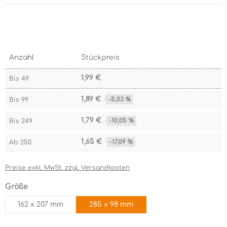
Bildergalerie überspringen
Anzahl
Stückpreis
1,99 €
Bis
49
1,89 €
-5,03 %
Bis
99
1,79 €
-10,05 %
Bis
249
1,65 €
-17,09 %
Ab
250
Preise exkl. MwSt. zzgl. Versandkosten
auswählen
Größe
162 x 207 mm
285 x 98 mm