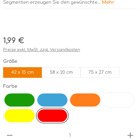
Segmenten erzeugen Sie den gewünschte…
Mehr
Bildergalerie überspringen
Regulärer Preis:
1,99 €
Preise exkl. MwSt. zzgl. Versandkosten
auswählen
Größe
42 x 15 cm
58 x 20 cm
75 x 27 cm
auswählen
Farbe
electricgreen
electricblue
orange
weiß
rot
gelb
Produkt Anzahl: Gib den gewünschten Wert ein 