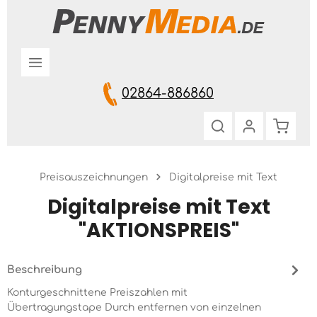
Zum Hauptinhalt springen
02864-886860
Warenk
Preisauszeichnungen
Digitalpreise mit Text
Digitalpreise mit Text
"AKTIONSPREIS"
Beschreibung
Konturgeschnittene Preiszahlen mit
Übertragungstape Durch entfernen von einzelnen