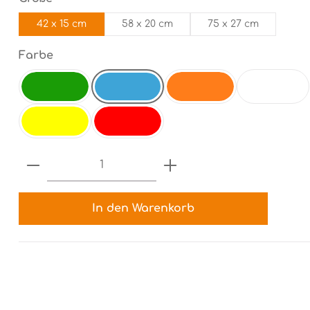
42 x 15 cm
58 x 20 cm
75 x 27 cm
auswählen
Farbe
electricblue
electricgreen
orange
weiß
gelb
rot
Produkt Anzahl: Gib den gewünsch
In den Warenkorb