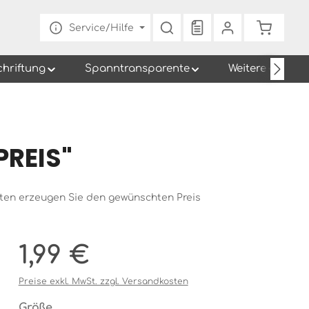
Du hast 0 Produkte au
Warenko
Service/Hilfe
chriftung
Spanntransparente
Weitere
PREIS"
ten erzeugen Sie den gewünschten Preis
Regulärer Preis:
1,99 €
Preise exkl. MwSt. zzgl. Versandkosten
auswählen
Größe