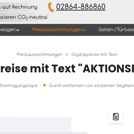
02864-886860
g auf Rechnung
uzieren CO
-neutral
2
rwagen
Preisauszeichnungen
Seiten-/Türbes
Preisauszeichnungen
Digitalpreise mit Text
preise mit Text "AKTIONS
 Übertragungstape
Durch entfernen von einzelnen Segmen