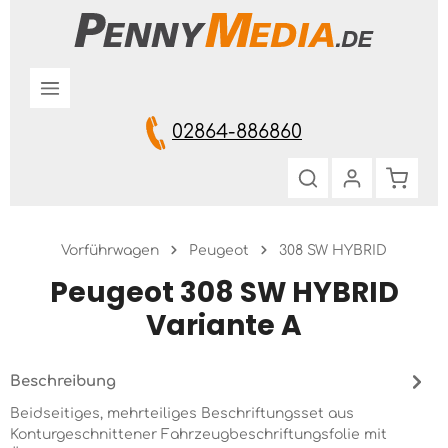
Zum Hauptinhalt springen
02864-886860
Warenk
Vorführwagen
Peugeot
308 SW HYBRID
Peugeot 308 SW HYBRID
Variante A
Beschreibung
Beidseitiges, mehrteiliges Beschriftungsset aus
Konturgeschnittener Fahrzeugbeschriftungsfolie mit