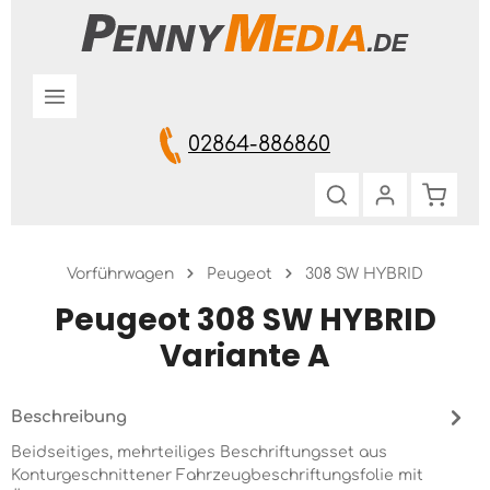
Zum Hauptinhalt springen
02864-886860
Warenk
Vorführwagen
Peugeot
308 SW HYBRID
Peugeot 308 SW HYBRID
Variante A
Beschreibung
Beidseitiges, mehrteiliges Beschriftungsset aus
Konturgeschnittener Fahrzeugbeschriftungsfolie mit