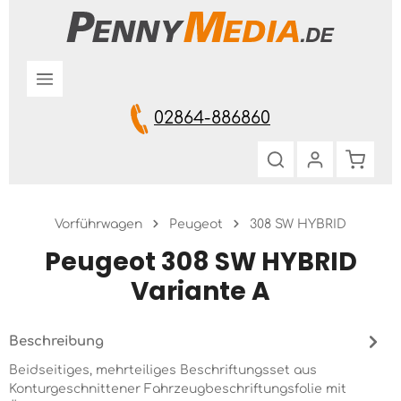
Zum Hauptinhalt springen
02864-886860
Warenk
Vorführwagen
Peugeot
308 SW HYBRID
Peugeot 308 SW HYBRID
Variante A
Beschreibung
Beidseitiges, mehrteiliges Beschriftungsset aus
Konturgeschnittener Fahrzeugbeschriftungsfolie mit