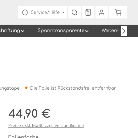
Du hast 0 Produkte au
Warenko
Service/Hilfe
chriftung
Spanntransparente
Weitere
gungstape
Die Folie ist Rückstandsfrei entfernbar
Regulärer Preis:
44,90 €
Preise exkl. MwSt. zzgl. Versandkosten
auswählen
Folienfarbe