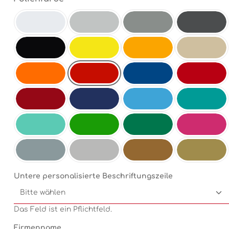
Weiß
Hellgrau
Mittelgrau
Antrazit
Schwarz
Schwefelgelb
Goldgelb
Beige
Hellrot
Orange
Enzianblau
Rot
Dunkelrot
Dunkelblau
Electricblue
Türkis
Mint
Electricgreen
Grün
Pink
Silbermetallic
Chrom
Kupfermetallic
Goldmetallic
Untere personalisierte Beschriftungszeile
Das Feld ist ein Pflichtfeld.
Firmenname