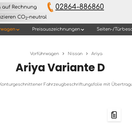
02864-886860
g auf Rechnung
uzieren CO
-neutral
2
rwagen
Preisauszeichnungen
Seiten-/Türbes
Vorführwagen
Nissan
Ariya
Ariya Variante D
s Konturgeschnittener Fahrzeugbeschriftungsfolie mit Übertra