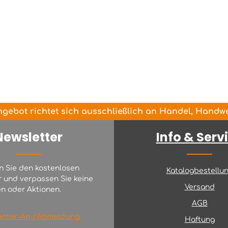
gebot richtet sich ausschließlich an Handel, Handwer
Newsletter
Info & Serv
n Sie den kostenlosen
Katalogbestellu
r und verpassen Sie keine
Versand
n oder Aktionen.
AGB
etter-An-/Abmeldung
Haftung