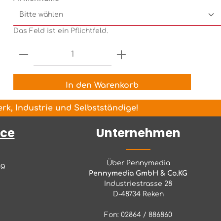
Das Feld ist ein Pflichtfeld.
Produkt Anzahl: Gib den gewünsch
In den Warenkorb
k, Industrie und Selbstständige!
ice
Unternehmen
Über Pennymedia
ng
Pennymedia GmbH & Co.KG
Industriestrasse 28
D-48734 Reken
Fon: 02864 / 886860