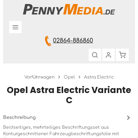
Zum Hauptinhalt springen
02864-886860
Warenk
Vorführwagen
Opel
Astra Electric
Opel Astra Electric Variante
C
Beschreibung
Beidseitiges, mehrteiliges Beschriftungsset aus
Konturgeschnittener Fahrzeugbeschriftungsfolie mit