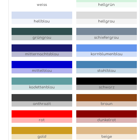
weiss
hellgrün
hellblau
hellgrau
grüngrau
schiefergrau
mitternachtsblau
kornblumenblau
mittelblau
stahlblau
kadettenblau
schwarz
anthrazit
braun
rot
dunkelrot
gold
beige