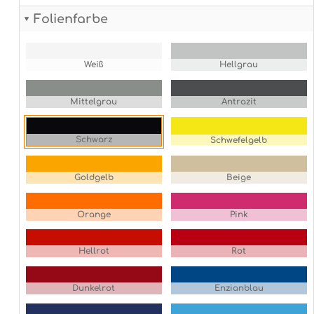
Folienfarbe
Weiß
Hellgrau
Mittelgrau
Antrazit
Schwarz
Schwefelgelb
Goldgelb
Beige
Orange
Pink
Hellrot
Rot
Dunkelrot
Enzianblau