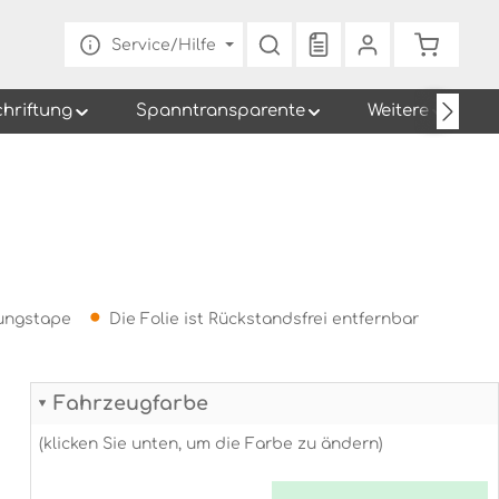
Du hast 0 Produkte au
Warenko
Service/Hilfe
chriftung
Spanntransparente
Weitere
gungstape
Die Folie ist Rückstandsfrei entfernbar
Fahrzeugfarbe
(klicken Sie unten, um die Farbe zu ändern)