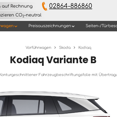
02864-886860
g auf Rechnung
uzieren CO
-neutral
2
rwagen
Preisauszeichnungen
Seiten-/Türbes
Vorführwagen
Skoda
Kodiaq
Kodiaq Variante B
s Konturgeschnittener Fahrzeugbeschriftungsfolie mit Übertra