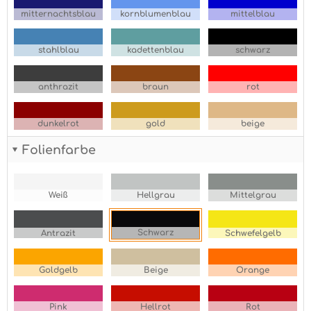
mitternachtsblau
kornblumenblau
mittelblau
stahlblau
kadettenblau
schwarz
anthrazit
braun
rot
dunkelrot
gold
beige
Folienfarbe
Weiß
Hellgrau
Mittelgrau
Schwarz
Antrazit
Schwefelgelb
Goldgelb
Beige
Orange
Pink
Hellrot
Rot