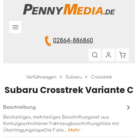
Zum Hauptinhalt springen
02864-886860
Warenk
Vorführwagen
Subaru
Crosstrek
Subaru Crosstrek Variante C
Beschreibung
Beidseitiges, mehrteiliges Beschriftungsset aus
Konturgeschnittener Fahrzeugbeschriftungsfolie mit
ÜbertragungstapeDie Folie…
Mehr