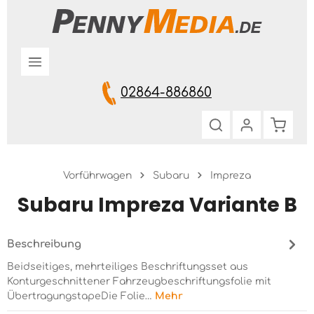
Zum Hauptinhalt springen
02864-886860
Warenk
Vorführwagen
Subaru
Impreza
Subaru Impreza Variante B
Beschreibung
Beidseitiges, mehrteiliges Beschriftungsset aus
Konturgeschnittener Fahrzeugbeschriftungsfolie mit
ÜbertragungstapeDie Folie…
Mehr