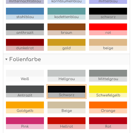
mitternachtsblau
kornblumenblau
mittelblau
stahlblau
kadettenblau
schwarz
anthrazit
braun
rot
dunkelrot
gold
beige
Folienfarbe
Weiß
Hellgrau
Mittelgrau
Schwarz
Antrazit
Schwefelgelb
Goldgelb
Beige
Orange
Pink
Hellrot
Rot