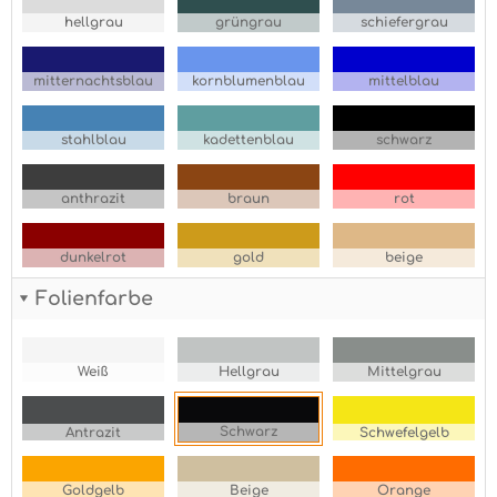
hellgrau
grüngrau
schiefergrau
mitternachtsblau
kornblumenblau
mittelblau
stahlblau
kadettenblau
schwarz
anthrazit
braun
rot
dunkelrot
gold
beige
Folienfarbe
Weiß
Hellgrau
Mittelgrau
Schwarz
Antrazit
Schwefelgelb
Goldgelb
Beige
Orange