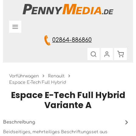
Zum Hauptinhalt springen
02864-886860
Warenk
Vorführwagen
Renault
Espace E-Tech Full Hybrid
Espace E-Tech Full Hybrid
Variante A
Beschreibung
Beidseitiges, mehrteiliges Beschriftungsset aus