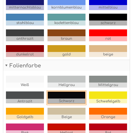
mitternachtsblau
kornblumenblau
mittelblau
stahlblau
kadettenblau
schwarz
anthrazit
braun
rot
dunkelrot
gold
beige
Folienfarbe
Weiß
Hellgrau
Mittelgrau
Schwarz
Antrazit
Schwefelgelb
Goldgelb
Beige
Orange
Pink
Hellrot
Rot