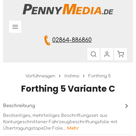
Zum Hauptinhalt springen
02864-886860
Warenk
Vorführwagen
Indimo
Forthing 5
Forthing 5 Variante C
Beschreibung
Beidseitiges, mehrteiliges Beschriftungsset aus
Konturgeschnittener Fahrzeugbeschriftungsfolie mit
ÜbertragungstapeDie Folie…
Mehr