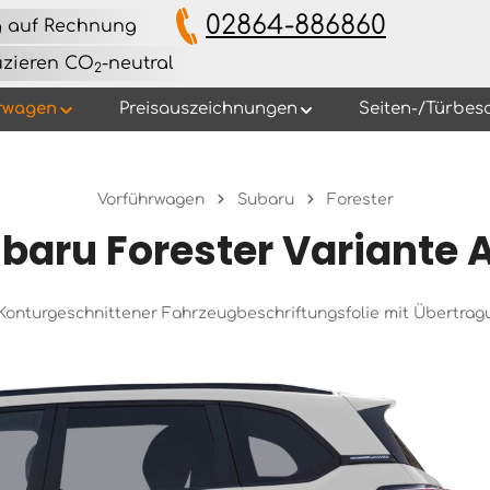
02864-886860
g auf Rechnung
uzieren CO
-neutral
2
rwagen
Preisauszeichnungen
Seiten-/Türbes
Vorführwagen
Subaru
Forester
baru Forester Variante 
s Konturgeschnittener Fahrzeugbeschriftungsfolie mit Übertra