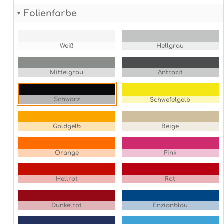
Folienfarbe
Weiß
Hellgrau
Mittelgrau
Antrazit
Schwarz
Schwefelgelb
Goldgelb
Beige
Orange
Pink
Hellrot
Rot
Dunkelrot
Enzianblau