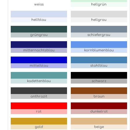
weiss
hellgrün
hellblau
hellgrau
grüngrau
schiefergrau
mitternachtsblau
kornblumenblau
mittelblau
stahlblau
kadettenblau
schwarz
anthrazit
braun
rot
dunkelrot
gold
beige