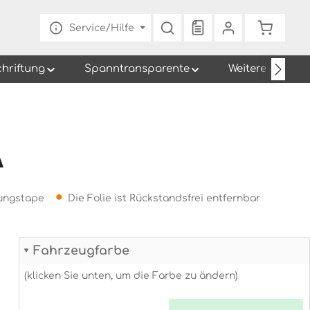
Du hast 0 Produkte au
Warenko
Service/Hilfe
chriftung
Spanntransparente
Weitere
A
gungstape
Die Folie ist Rückstandsfrei entfernbar
Fahrzeugfarbe
(klicken Sie unten, um die Farbe zu ändern)