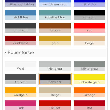
mitternachtsblau
kornblumenblau
mittelblau
stahlblau
kadettenblau
schwarz
anthrazit
braun
rot
dunkelrot
gold
beige
Folienfarbe
Weiß
Hellgrau
Mittelgrau
Schwarz
Antrazit
Schwefelgelb
Goldgelb
Beige
Orange
Pink
Hellrot
Rot