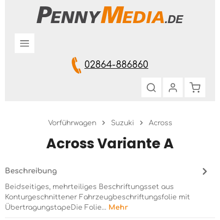
Zum Hauptinhalt springen
02864-886860
Warenk
Vorführwagen
Suzuki
Across
Across Variante A
Beschreibung
Beidseitiges, mehrteiliges Beschriftungsset aus
Konturgeschnittener Fahrzeugbeschriftungsfolie mit
ÜbertragungstapeDie Folie…
Mehr