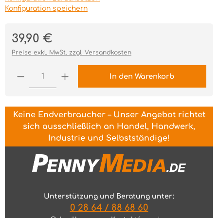
Konfiguration speichern
Regulärer Preis:
39,90 €
Preise exkl. MwSt. zzgl. Versandkosten
Produkt Anzahl: Gib den gewünschten Wert ei
In den Warenkorb
Keine Endverbraucher – Unser Angebot richtet
sich ausschließlich an Handel, Handwerk,
Industrie und Selbstständige!
Unterstützung und Beratung unter:
0 28 64 / 88 68 60