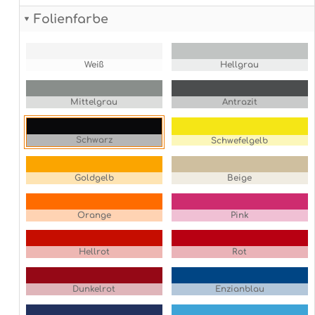
Folienfarbe
Weiß
Hellgrau
Mittelgrau
Antrazit
Schwarz
Schwefelgelb
Goldgelb
Beige
Orange
Pink
Hellrot
Rot
Dunkelrot
Enzianblau