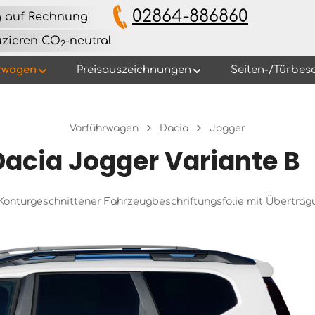
02864-886860
g auf Rechnung
uzieren CO
-neutral
2
rwagen
Preisauszeichnungen
Seiten-/Türbes
Vorführwagen
Dacia
Jogger
Dacia Jogger Variante B
s Konturgeschnittener Fahrzeugbeschriftungsfolie mit Übertra