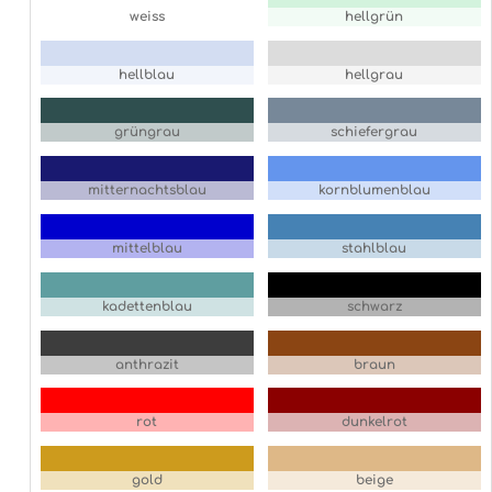
weiss
hellgrün
hellblau
hellgrau
grüngrau
schiefergrau
mitternachtsblau
kornblumenblau
mittelblau
stahlblau
kadettenblau
schwarz
anthrazit
braun
rot
dunkelrot
gold
beige