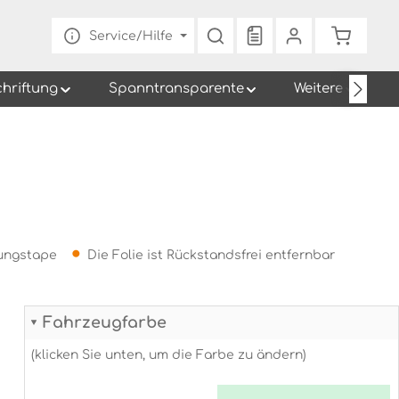
Du hast 0 Produkte au
Warenko
Service/Hilfe
chriftung
Spanntransparente
Weitere
gungstape
Die Folie ist Rückstandsfrei entfernbar
Fahrzeugfarbe
(klicken Sie unten, um die Farbe zu ändern)