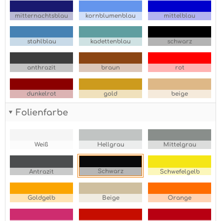
mitternachtsblau
kornblumenblau
mittelblau
stahlblau
kadettenblau
schwarz
anthrazit
braun
rot
dunkelrot
gold
beige
Folienfarbe
Weiß
Hellgrau
Mittelgrau
Schwarz
Antrazit
Schwefelgelb
Goldgelb
Beige
Orange