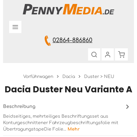
Zum Hauptinhalt springen
02864-886860
Warenk
Vorführwagen
Dacia
Duster > NEU
Dacia Duster Neu Variante A
Beschreibung
Beidseitiges, mehrteiliges Beschriftungsset aus
Konturgeschnittener Fahrzeugbeschriftungsfolie mit
ÜbertragungstapeDie Folie…
Mehr