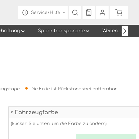
Du hast 0 Produkte au
Warenko
Service/Hilfe
chriftung
Spanntransparente
Weitere
gungstape
Die Folie ist Rückstandsfrei entfernbar
Fahrzeugfarbe
(klicken Sie unten, um die Farbe zu ändern)