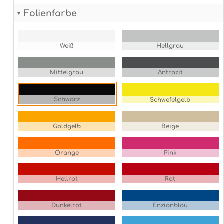
Folienfarbe
Weiß
Hellgrau
Mittelgrau
Antrazit
Schwarz
Schwefelgelb
Goldgelb
Beige
Orange
Pink
Hellrot
Rot
Dunkelrot
Enzianblau