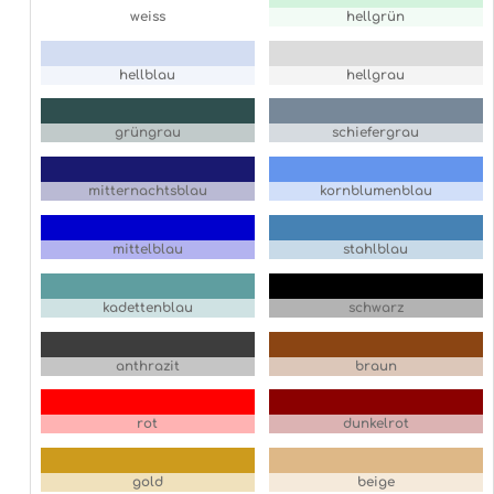
weiss
hellgrün
hellblau
hellgrau
grüngrau
schiefergrau
mitternachtsblau
kornblumenblau
mittelblau
stahlblau
kadettenblau
schwarz
anthrazit
braun
rot
dunkelrot
gold
beige