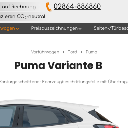
02864-886860
g auf Rechnung
uzieren CO
-neutral
2
rwagen
Preisauszeichnungen
Seiten-/Türbes
Vorführwagen
Ford
Puma
Puma Variante B
s Konturgeschnittener Fahrzeugbeschriftungsfolie mit Übertra