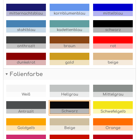
mitternachtsblau
kornblumenblau
mittelblau
stahlblau
kadettenblau
schwarz
anthrazit
braun
rot
dunkelrot
gold
beige
Folienfarbe
Weiß
Hellgrau
Mittelgrau
Schwarz
Antrazit
Schwefelgelb
Goldgelb
Beige
Orange