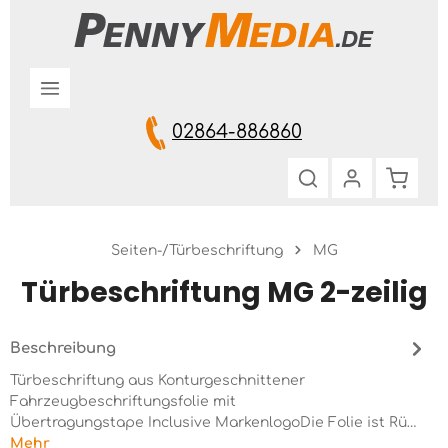
Zum Hauptinhalt springen
02864-886860
Warenk
Seiten-/Türbeschriftung
MG
Türbeschriftung MG 2-zeilig
Beschreibung
Türbeschriftung aus Konturgeschnittener
Fahrzeugbeschriftungsfolie mit
Übertragungstape Inclusive MarkenlogoDie Folie ist Rü…
Mehr