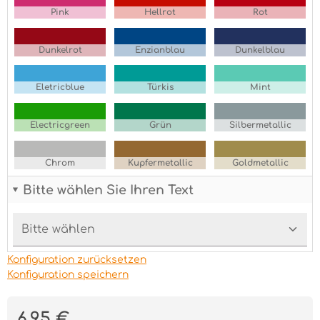
Pink
Hellrot
Rot
Dunkelrot
Enzianblau
Dunkelblau
Eletricblue
Türkis
Mint
Electricgreen
Grün
Silbermetallic
Chrom
Kupfermetallic
Goldmetallic
Bitte wählen Sie Ihren Text
Konfiguration zurücksetzen
Konfiguration speichern
Regulärer Preis:
6,95 €