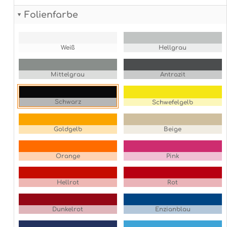
Folienfarbe
Weiß
Hellgrau
Mittelgrau
Antrazit
Schwarz
Schwefelgelb
Goldgelb
Beige
Orange
Pink
Hellrot
Rot
Dunkelrot
Enzianblau