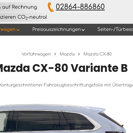
02864-886860
g auf Rechnung
uzieren CO
-neutral
2
rwagen
Preisauszeichnungen
Seiten-/Türbes
Vorführwagen
Mazda
Mazda CX-80
azda CX-80 Variante B
s Konturgeschnittener Fahrzeugbeschriftungsfolie mit Übertra