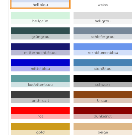
hellblau
weiss
hellgrün
hellgrau
grüngrau
schiefergrau
mitternachtsblau
kornblumenblau
mittelblau
stahlblau
kadettenblau
schwarz
anthrazit
braun
rot
dunkelrot
gold
beige