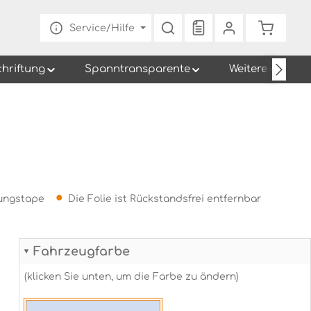
Du hast 0 Produkte au
Warenko
Service/Hilfe
chriftung
Spanntransparente
Weitere
gungstape
Die Folie ist Rückstandsfrei entfernbar
Fahrzeugfarbe
(klicken Sie unten, um die Farbe zu ändern)