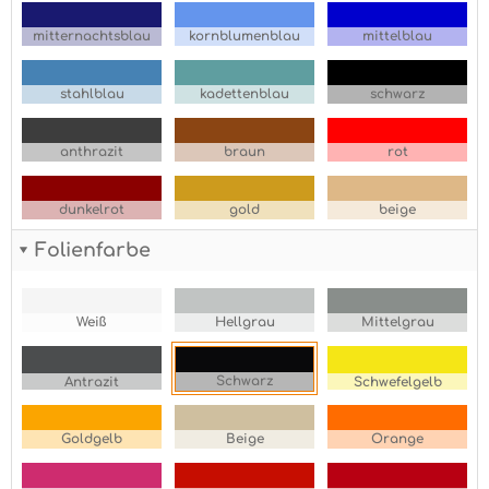
mitternachtsblau
kornblumenblau
mittelblau
stahlblau
kadettenblau
schwarz
anthrazit
braun
rot
dunkelrot
gold
beige
Folienfarbe
Weiß
Hellgrau
Mittelgrau
Schwarz
Antrazit
Schwefelgelb
Goldgelb
Beige
Orange