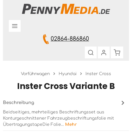
Zum Hauptinhalt springen
02864-886860
Warenk
Vorführwagen
Hyundai
Inster Cross
Inster Cross Variante B
Beschreibung
Beidseitiges, mehrteiliges Beschriftungsset aus
Konturgeschnittener Fahrzeugbeschriftungsfolie mit
ÜbertragungstapeDie Folie…
Mehr