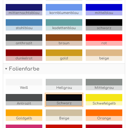
mitternachtsblau
kornblumenblau
mittelblau
stahlblau
kadettenblau
schwarz
anthrazit
braun
rot
dunkelrot
gold
beige
Folienfarbe
Weiß
Hellgrau
Mittelgrau
Schwarz
Antrazit
Schwefelgelb
Goldgelb
Beige
Orange