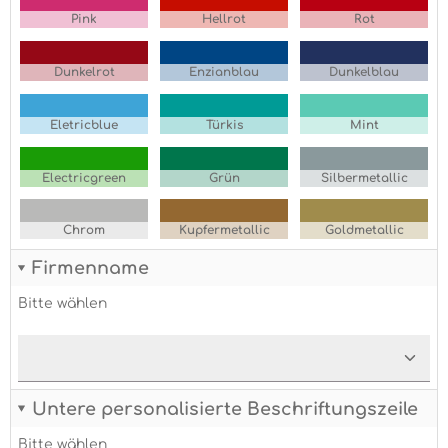
Pink
Hellrot
Rot
Dunkelrot
Enzianblau
Dunkelblau
Eletricblue
Türkis
Mint
Electricgreen
Grün
Silbermetallic
Chrom
Kupfermetallic
Goldmetallic
Firmenname
Bitte wählen
Untere personalisierte Beschriftungszeile
Bitte wählen