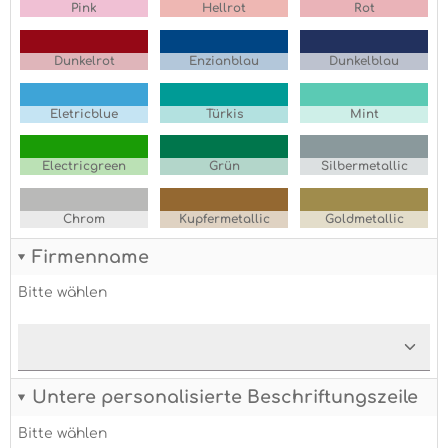
Pink
Hellrot
Rot
Dunkelrot
Enzianblau
Dunkelblau
Eletricblue
Türkis
Mint
Electricgreen
Grün
Silbermetallic
Chrom
Kupfermetallic
Goldmetallic
Firmenname
Bitte wählen
Untere personalisierte Beschriftungszeile
Bitte wählen