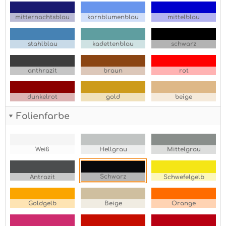
mitternachtsblau
kornblumenblau
mittelblau
stahlblau
kadettenblau
schwarz
anthrazit
braun
rot
dunkelrot
gold
beige
Folienfarbe
Weiß
Hellgrau
Mittelgrau
Schwarz
Antrazit
Schwefelgelb
Goldgelb
Beige
Orange