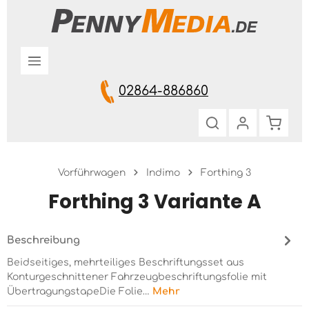
Zum Hauptinhalt springen
02864-886860
Warenk
Vorführwagen
Indimo
Forthing 3
Forthing 3 Variante A
Beschreibung
Beidseitiges, mehrteiliges Beschriftungsset aus
Konturgeschnittener Fahrzeugbeschriftungsfolie mit
ÜbertragungstapeDie Folie…
Mehr