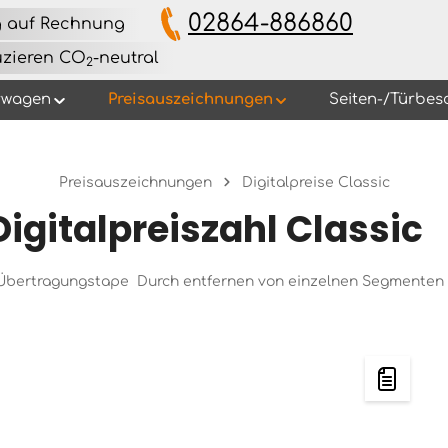
02864-886860
g auf Rechnung
uzieren CO
-neutral
2
rwagen
Preisauszeichnungen
Seiten-/Türbes
Preisauszeichnungen
Digitalpreise Classic
Digitalpreiszahl Classic
 Übertragungstape Durch entfernen von einzelnen Segmenten