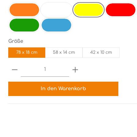
gelb
orange
weiß
rot
electricgreen
electricblue
auswählen
Größe
78 x 18 cm
58 x 14 cm
42 x 10 cm
Produkt Anzahl: Gib den gewünsch
In den Warenkorb