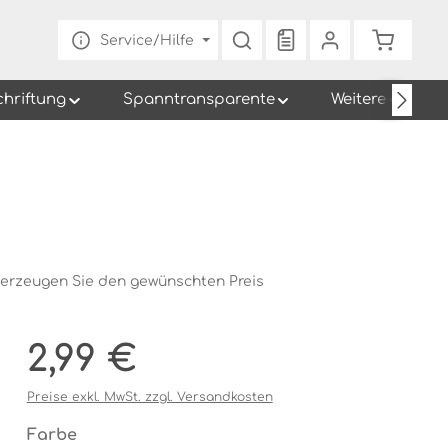
Du hast 0 Produkte au
Warenko
Service/Hilfe
chriftung
Spanntransparente
Weitere
 erzeugen Sie den gewünschten Preis
Regulärer Preis:
2,99 €
Preise exkl. MwSt. zzgl. Versandkosten
auswählen
Farbe