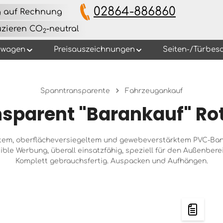
02864-886860
g auf Rechnung
uzieren CO
-neutral
2
rwagen
Preisauszeichnungen
Seiten-/Türbesc
Spanntransparente
Fahrzeugankauf
sparent "Barankauf" Ro
stem, oberflächeversiegeltem und gewebeverstärktem PVC-Ban
ible Werbung, überall einsatzfähig, speziell für den Außenber
Komplett gebrauchsfertig. Auspacken und Aufhängen.