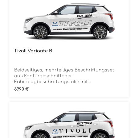
Tivoli Variante B
Beidseitiges, mehrteiliges Beschriftungsset
aus Konturgeschnittener
Fahrzeugbeschriftungsfolie mit
ÜbertragungstapeDie Folie ist Rückstandsfrei
Regulärer Preis:
39,90 €
entfernbar