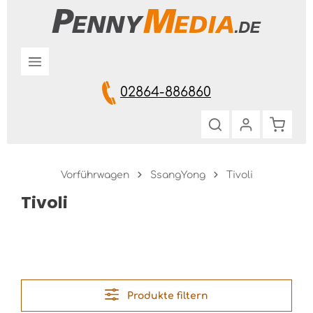
Zum Hauptinhalt springen
02864-886860
Warenk
Vorführwagen
SsangYong
Tivoli
Tivoli
Produkte filtern