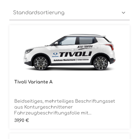
Tivoli Variante A
Beidseitiges, mehrteiliges Beschriftungsset
aus Konturgeschnittener
Fahrzeugbeschriftungsfolie mit
ÜbertragungstapeDie Folie ist Rückstandsfrei
Regulärer Preis:
39,90 €
entfernbar