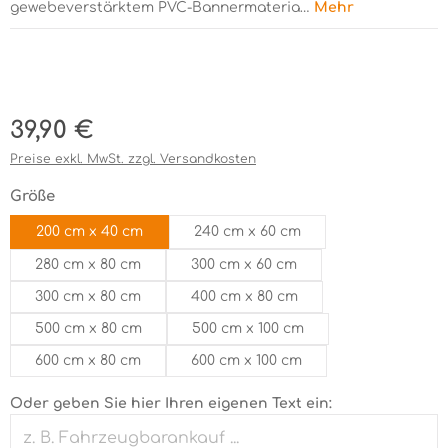
gewebeverstärktem PVC-Bannermateria…
Mehr
Bildergalerie überspringen
Regulärer Preis:
39,90 €
Preise exkl. MwSt. zzgl. Versandkosten
auswählen
Größe
200 cm x 40 cm
240 cm x 60 cm
280 cm x 80 cm
300 cm x 60 cm
300 cm x 80 cm
400 cm x 80 cm
500 cm x 80 cm
500 cm x 100 cm
600 cm x 80 cm
600 cm x 100 cm
Oder geben Sie hier Ihren eigenen Text ein: