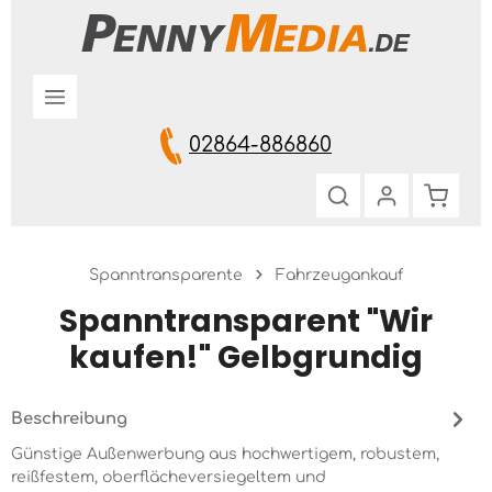
Zum Hauptinhalt springen
02864-886860
Warenk
Spanntransparente
Fahrzeugankauf
Spanntransparent "Wir
kaufen!" Gelbgrundig
Beschreibung
Günstige Außenwerbung aus hochwertigem, robustem,
reißfestem, oberflächeversiegeltem und